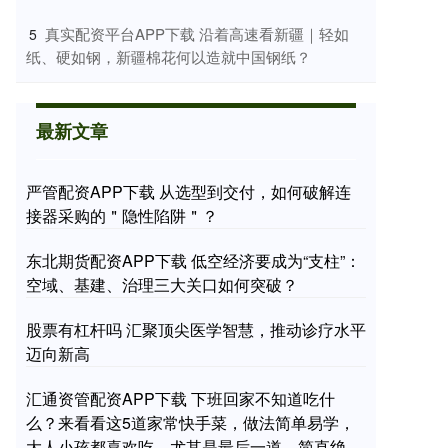
​真实配资平台APP下载 沿着高速看新疆｜轻如
5
纸、硬如钢，新疆棉花何以造就中国钢纸？
最新文章
严管配资APP下载 从选型到交付，如何破解连
接器采购的＂隐性陷阱＂？
东北期货配资APP下载 低空经济要成为“支柱”：
空域、基建、治理三大关口如何突破？
股票有杠杆吗 汇聚顶尖医学智慧，推动诊疗水平
迈向新高
汇通资管配资APP下载 下班回家不知道吃什
么？来看看这5道家常快手菜，做法简单易学，
大人小孩都喜欢吃，尤其是最后一道，简直绝