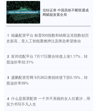
信钰证券 中国高铁不断联通成
网赋能发展全局
​稳赢配资平台 标普500指数和纳斯达克指数创历
1
史新高，受人工智能重燃押注及降息希望推动
​富邦优配平台 7月17日聚合转债上涨1.17%，转
2
股溢价率32.31%
​盛鹏配资官网 9月26日奥锐转债下跌0.15%，转
3
股溢价率39%
​什么是股票配资 一个并不美丽的女人任素汐，用
4
实力书写不凡人生