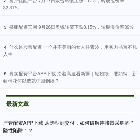
​富邦优配平台 7月17日聚合转债上涨1.17%，转股溢价率
2
32.31%
​盛鹏配资官网 9月26日奥锐转债下跌0.15%，转股溢价率39%
3
​什么是股票配资 一个并不美丽的女人任素汐，用实力书写不凡
4
人生
​真实配资平台APP下载 沿着高速看新疆｜轻如纸、硬如钢，新
5
疆棉花何以造就中国钢纸？
最新文章
严管配资APP下载 从选型到交付，如何破解连接器采购的＂
隐性陷阱＂？