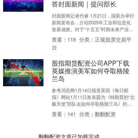
答封面新闻｜提问部长
封面新闻记者代睿 1月21日，国新办举行
新闻发布会，介绍2025年工业和信息化
发展成效。对于“十五五”时期未来产业发
展工作，工业和信息化部副部长张云明
查看：
118
分类：
正规股票交易平
回答封面新....
台
股指期货配资公司APP下载
英媒推演美军如何夺取格陵
兰岛
参考消息网1月14日报道英国《每日邮
报》网站1月11日发表题为《特朗普的“北
极天使”部队会如何夺取格陵兰岛》的文
章，作者是詹姆斯·赖因尔。内容编译如
查看：
141
分类：
翻翻配资
下： 美国政....
翻翻配资文章已加载完成