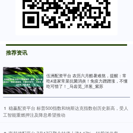
推荐资讯
伍洲配资平台 农历六月酷暑难熬，提醒：常
吃4道家常菜抗菌消炎！免疫力蹭蹭涨，不懂
吃可惜了！_马齿苋_洋葱_紫苏
​稳赢配资平台 标普500指数和纳斯达克指数创历史新高，受人
1
工智能重燃押注及降息希望推动