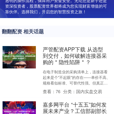
透明的操作流程，保障用户资金安全。无论您是新手还是
资深投资者，股票配资世界都将成为您实现财富增值的可
靠伙伴。选择我们，开启您的智慧投资之旅！
翻翻配资 相关话题
严管配资APP下载 从选型
到交付，如何破解连接器采
购的＂隐性陷阱＂？
在电子制造业的采购清单上，连接器看
起来是个"不起眼"的存在——单价不高、
规格看似标准、可替代性强。但真正在
一线“摸爬滚打”过的从业者都清楚：连接
查看：
76
分类：
国内实盘交易
器单价不高，但出....
嘉多网平台 “十五五”如何发
展未来产业？工信部副部长