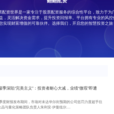
翻翻配资
,股票配资世界是一家专注于股票配资服务的综合性平台，致力于
益，灵活解决资金需求，提升投资回报率。平台拥有专业的风控
您实现财富增值的可靠伙伴。选择我们，开启您的智慧投资之旅
报季深陷“完美主义”：投资者耐心大减，业绩“微瑕”即遭
二季度财报发布期间，市场对未达华尔街预期的公司惩罚力度超乎往
、衍生品与量化策略团队负责人朱利安·伊曼纽尔....