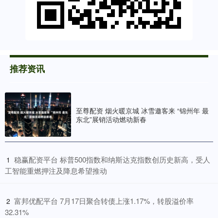
推荐资讯
至尊配资 烟火暖京城 冰雪邀客来 “锦州年 最
东北”展销活动燃动新春
​稳赢配资平台 标普500指数和纳斯达克指数创历史新高，受人
1
工智能重燃押注及降息希望推动
​富邦优配平台 7月17日聚合转债上涨1.17%，转股溢价率
2
32.31%