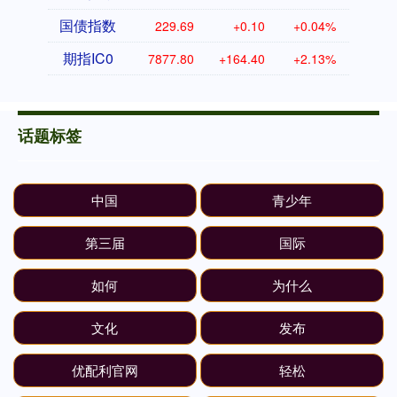
国债指数
229.69
+0.10
+0.04%
期指IC0
7877.80
+164.40
+2.13%
话题标签
中国
青少年
第三届
国际
如何
为什么
文化
发布
优配利官网
轻松