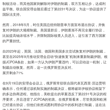
制核活动，而其他国家则解除对伊朗的制裁，双方互相让步，达成利
益平衡。联合国安理会随后通过了第2231号决议，为这一协议提供了
国际法支持。
然而，2018年5月，时任美国总统特朗普单方面宣布退出协议，并恢
复对伊朗的大规模制裁。美国退群后，伊朗逐渐不再完全履行协议，
比如提高铀浓缩水平，并限制国际核查人员进入，这引发了西方国家
的严重担忧。
自2023年起，英国、法国、德国和美国多次尝试恢复对伊朗的制裁，
甚至在2025年9月推动安理会启动“快速恢复”机制来重新制裁伊朗。根
据JCPOA条款，如果一方认为伊朗严重违约，可以启动这一机制，让
制裁自动恢复。然而，这一次俄罗斯坚决反对。
展开剩余71%
在9月19日的安理会会议上，俄罗斯常驻联合国代表瓦西里·涅边贾明
确表示，任何通过该机制实施的制裁决议，都将破坏伊核协议框架下
的多边协商进程。他指出，美欧提出的草案违反了第2231号决议的程
序要求，并且违背了JCPOA的初衷。在俄罗斯看来，尽管美国和欧洲
已经退出协议，但他们依然试图利用协议中的权利进行制裁，这在法