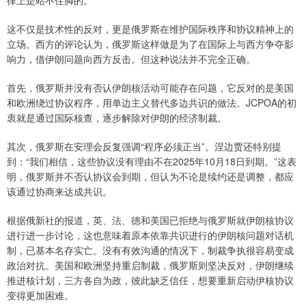
律上是站不住脚的。
这不仅是技术性的反对，更是俄罗斯在维护国际秩序和协议精神上的
立场。西方的评论认为，俄罗斯这样做是为了在国际上与西方争夺影
响力，借伊朗问题向西方反击。但这种说法并不完全正确。
首先，俄罗斯并没有否认伊朗核活动可能存在问题，它反对的是美国
和欧洲绕过协议程序，用单边主义替代多边共识的做法。JCPOA的初
衷就是通过国际核查，逐步解除对伊朗的经济制裁。
其次，俄罗斯在安理会反复强调“程序必须正当”。涅边贾还特别提
到：“我们相信，这些协议没有理由不在2025年10月18日到期。”这表
明，俄罗斯并不否认协议会到期，但认为不论是续约还是调整，都应
该通过协商来达成共识。
根据俄新社的报道，英、法、德和美国已拒绝与俄罗斯就伊朗核协议
进行进一步讨论，这也意味着原本依靠共识进行的伊朗核问题对话机
制，已基本名存实亡。没有有效沟通的情况下，制裁争执很容易变成
政治对抗。美国和欧洲坚持重启制裁，俄罗斯则坚决反对，伊朗继续
推进核计划，三方各自为政，彼此缺乏信任，想要重新启动伊核协议
变得更加困难。