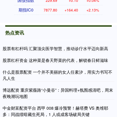
国债指数
229.69
+0.10
+0.04%
期指IC0
7877.80
+164.40
+2.13%
热点资讯
股票有杠杆吗 汇聚顶尖医学智慧，推动诊疗水平迈向新高
股票杠杆资金 这种菜是春天野菜的代表，解锁春日鲜滋味
什么是股票配资 一个并不美丽的女人任素汐，用实力书写不
凡人生
博远配资 重庆紫薇路“小曼谷”：异国料理+氛围感清吧，周末
夜晚潮玩地图
中金财富配资平台 西甲 008 爆冷预警！赫塔费 VS 奥维耶
多：同战绩暗藏生死局，1 人或成客场破局关键