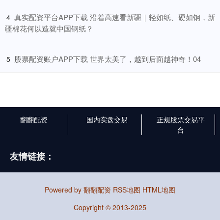
​真实配资平台APP下载 沿着高速看新疆｜轻如纸、硬如钢，新
4
疆棉花何以造就中国钢纸？
​股票配资账户APP下载 世界太美了，越到后面越神奇！04
5
翻翻配资
国内实盘交易
正规股票交易平
台
友情链接：
Powered by
翻翻配资
RSS地图
HTML地图
Copyright
© 2013-2025