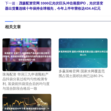
下一篇：
茂森配资官网 3300亿光伏巨头冲击港股IPO，光伏逆变
器出货量连续十年保持全球领先，今年上半年营收达434.4亿元
相关文章
多赢策略官网 国家水网覆盖范
珠海配资 华润三九申请颗粒产
围占国土面积比例已达80.3%
品抖袋分装过程均匀性检测专
利, 装袋前抖袋混合后的均匀度
与混合阶段合格后一致