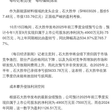
每经记者|彭斐 每经编辑|陈星
作为新能源材料领域的龙头企业，石大胜华（SH603026，股价5
7.48元，市值133.76亿元）正面临严峻的盈利考验。
10月15日晚间，石大胜华发布2025年前三季度业绩预亏公告，预
计今年1月至9月实现归属于上市公司股东的净利润为-4900万元到-75
00万元，与上年同期相比由盈转亏，同比降幅高达534.97%至765.7
7%。
《每日经济新闻》记者注意到，石大胜华将业绩下滑归因于市场
竞争激烈、部分产品价格同比下降，以及为应对竞争而增加的市场和
研发投入导致期间费用上升。而此次预亏并非突发状况。在2025年上
半年，石大胜华已录得净亏损5633.78万元，这表明，石大胜华在第
三季度仍未能有效扭转亏损局面。
成本攀升侵蚀利润空间
根据石大胜华发布的最新业绩预告，公司预计2025年前三季度实
现归属于上市公司股东的净利润为-4900万元至-7500万元。而在2024
年同期，这一数字为盈利1126.51万元。