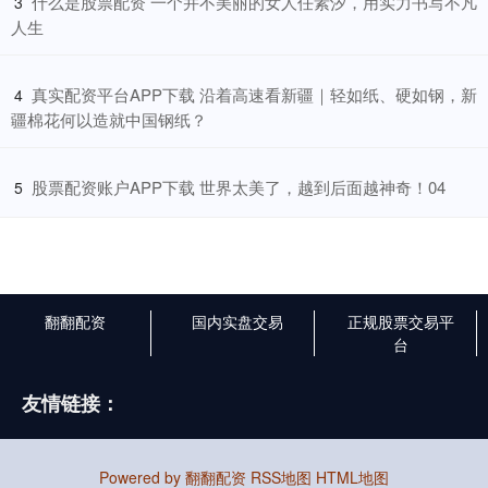
​什么是股票配资 一个并不美丽的女人任素汐，用实力书写不凡
3
人生
​真实配资平台APP下载 沿着高速看新疆｜轻如纸、硬如钢，新
4
疆棉花何以造就中国钢纸？
​股票配资账户APP下载 世界太美了，越到后面越神奇！04
5
翻翻配资
国内实盘交易
正规股票交易平
台
友情链接：
Powered by
翻翻配资
RSS地图
HTML地图