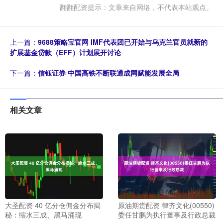
翻翻配资提示：文章来自网络，不代表本站观点。
上一篇：
9688策略宝官网 IMF代表团已开始与乌克兰官员就新的
扩展基金贷款（EFF）计划展开讨论
下一篇：
信钰证券 中国高铁不断联通成网赋能发展全局
相关文章
大圣配资 40 亿分仓佣金分布揭
原油期货配资 律齐文化(00550)
秘：缩水三成、黑马涌现
委任甘鹏为执行董事及行政总裁