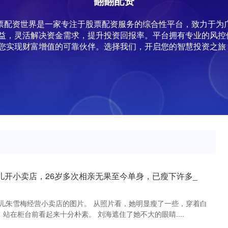
翻翻配资
,股票配资世界是一家专注于股票配资服务的综合性平台，致力于
益，灵活解决资金需求，提升投资回报率。平台拥有专业的风控
您实现财富增值的可靠伙伴。选择我们，开启您的智慧投资之旅
儿开小卖店，26岁多次相亲无果至今单身，已瘦下许多_
儿朱雪梅经营小卖店的图片。 从照片看，她明显瘦了一些，穿着白
站在柜台前看起来十分朴素。 刘海遮住了她不大的眼睛....