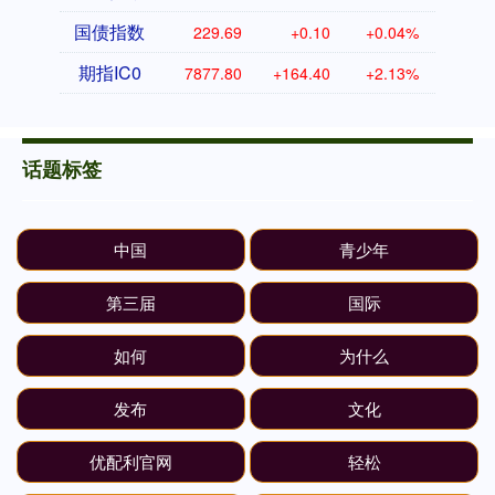
国债指数
229.69
+0.10
+0.04%
期指IC0
7877.80
+164.40
+2.13%
话题标签
中国
青少年
第三届
国际
如何
为什么
发布
文化
优配利官网
轻松