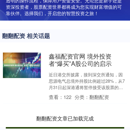
透明的操作流程，保障用户资金安全。无论您是新手还是
资深投资者，股票配资世界都将成为您实现财富增值的可
靠伙伴。选择我们，开启您的智慧投资之旅！
翻翻配资 相关话题
鑫福配资官网 境外投资
者“爆买”A股公司的启示
近日港交所披露，接到深交所通知，因
思源电气总境外持股比例超过28%，从7
月31日起深港通将暂停接受该股票的买
盘。思源电气也成为2025年被境外投资
查看：
122
分类：
翻翻配资
者买到“限购”....
翻翻配资文章已加载完成