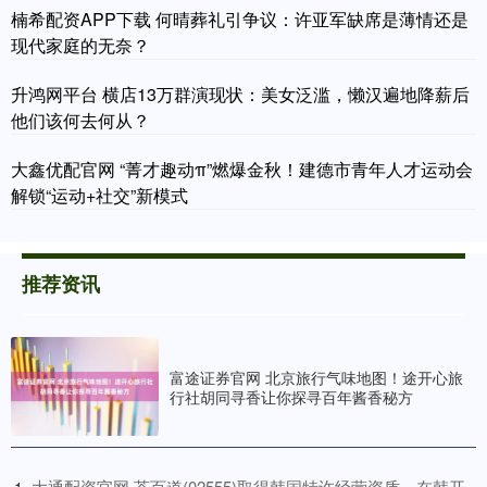
楠希配资APP下载 何晴葬礼引争议：许亚军缺席是薄情还是
现代家庭的无奈？
升鸿网平台 横店13万群演现状：美女泛滥，懒汉遍地降薪后
他们该何去何从？
大鑫优配官网 “菁才趣动π”燃爆金秋！建德市青年人才运动会
解锁“运动+社交”新模式
推荐资讯
富途证券官网 北京旅行气味地图！途开心旅
行社胡同寻香让你探寻百年酱香秘方
​大通配资官网 茶百道(02555)取得韩国特许经营资质，在韩开