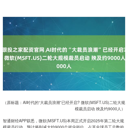
（原标题：AI时代的“大裁员浪潮”已经开启? 微软(MSFT.US)二轮大规
模裁员启动 殃及约9000人）
智通财经APP获悉，微软(MSFT.US)本周正式开启2025年第二轮大规
模裁员行动，预计将削减大约9000个就业岗位，占其全球员工总数的