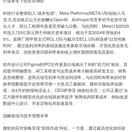
行业寒冬下的生存博弈
科技行业整体陷入“成本焦虑”。Meta Platforms(META.US)创始人马
克·扎克伯格正以天价薪酬从OpenAI、Anthropic等竞争对手处抢夺顶
尖人才，部分工程师年薪甚至突破九位数。与此同时，Meta计划2025
年投入720亿美元用于AI相关资本项目，相当于其2024年营收的4
0%。老牌厂商甲骨文(ORCL.US)与戴尔(DELL.US)则选择“以空间换
时间”，通过低利润率的基础设施业务换取市场份额，尽管此类业务毛
利率承压，但投资者仍因AI带来的收入增长预期而推高其股价。
软件设计公司Figma的IPO文件更直白地揭示了AI的“双刃剑”效应。其
招股书明确警告，AI工具研发与运营成本将大幅推高研发支出、销售
及营销费用，进而压缩毛利率与营业利润率，与此同时AI带来的经营
效率指数级提升必然将导致一大批员工被裁掉。微软亦面临类似困
境：在4月的财报电话会上，CEO萨蒂亚·纳德拉坦言，公司正通过“从
芯片硬件到模型优化的全链路效率提升”来降低AI部署成本，例如改进
数据中心设计、开发定制化AI加速器等。
战略收缩与技术突围并举
微软的应对策略呈现“双线作战”特征。一方面，通过裁员优化组织架