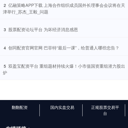
​亿融策略APP下载 上海合作组织成员国外长理事会会议将在天
2
津举行_苏杰_王毅_问题
​股票配资论坛平台 为坏经济消息感恩
3
​创同配资官网官网 巴菲特“最后一课”，给普通人哪些忠告？
4
​双盈宝配资平台 重组题材持续火爆！小市值国资重组潜力股出
5
炉
翻翻配资
国内实盘交易
正规股票交易平
台