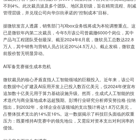
不到4%。此次裁员波及多个团队、地区及职级，旨在精简流程、削减
管理层级，并兑现公司向华尔街承诺的“控制成本”目标。
据微软发言人透露，销售部门与Xbox业务线将成为本轮调整重点。这
已是微软年内第二次裁员，今年5月该公司曾裁撤6000个岗位，其中
产品与工程团队受创最深。截至2024年6月底，微软员工总数达22.8
万人，其中销售与营销人员占比近20%(4.5万人)。截止发稿，微软盘
前股价暂无明显异动。
AI军备竞赛催生成本危机
微软裁员的核心矛盾直指人工智能领域的巨额投入。近年来，该公司
在数据中心扩建及AI应用开发上已投入数百亿美元，仅2024年便宣布
追加数十亿美元用于算力基础设施升级。然而，生成式人工智能的技
术迭代与商业落地成本远超预期。彭博行业研究分析师安努拉格·拉纳
指出，到2032年，全球企业在该领域的支出预计将达1.8万亿美元，
占整体技术支出的14%至16%。这一数据揭示了科技巨头面临的双重
压力：既要维持AI竞赛中的领先地位，又需应对资本支出对利润率的
侵蚀。