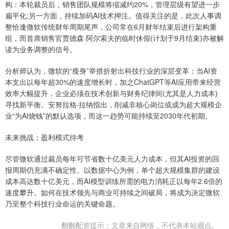
构：本轮裁员后，销售团队规模将缩减约20%，管理层级有望进一步
扁平化;另一方面，持续加码AI技术押注。值得关注的是，此次人事调
整恰逢微软传统财年周期尾声，公司常在6月财年结束后进行架构重
组，而首席销售官贾德森·阿尔索夫的临时休假(计划于9月结束)亦被解
读为业务调整的信号。
分析师认为，微软的“瘦身”举措折射出科技行业的深层变革：当AI资
本支出以每年超30%的速度增长时，加之ChatGPT等AI应用带来经营
效率大幅提升，企业必须在技术创新与财务纪律间(尤其是人力成本)
寻找新平衡。安努拉格·拉纳指出，削减非核心岗位或成为超大规模企
业“为AI烧钱”的默认选项，而这一趋势可能持续至2030年代初期。
未来挑战：盈利模式待考
尽管微软通过裁员每年可节省数十亿美元人力成本，但其AI投资的回
报周期仍充满不确定性。以数据中心为例，单个超大规模集群的建设
成本高达数十亿美元，而AI模型训练所需的电力消耗正以每年2.6倍的
速度攀升。如何在技术领先与商业可持续之间破局，将成为决定微软
乃至整个科技行业命运的关键命题。
翻翻配资提示：文章来自网络，不代表本站观点。