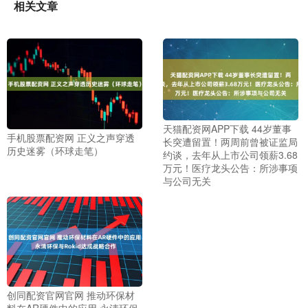
相关文章
天猫配资网APP下载 44岁董事
手机股票配资网 正义之声穿透
长突遭留置！两周前曾被证监局
历史迷雾（环球走笔）
约谈，去年从上市公司领薪3.68
万元！医疗龙头公告：所涉事项
与公司无关
创同配资官网官网 推动环保材