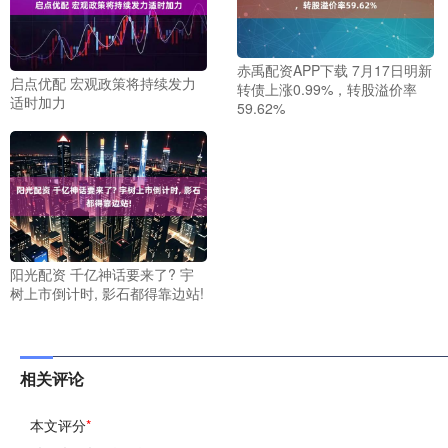
赤禹配资APP下载 7月17日明新
启点优配 宏观政策将持续发力
转债上涨0.99%，转股溢价率
适时加力
59.62%
阳光配资 千亿神话要来了? 宇
树上市倒计时, 影石都得靠边站!
相关评论
本文评分
*