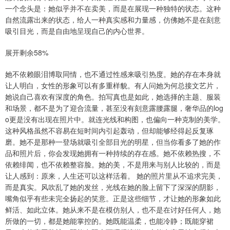
一个念头是：她似乎并不在卖美，而是在展现一种独特的状态。这种
自然流露出来的状态，给人一种真实感和力量感，仿佛她不是在刻意
吸引目光，而是自由地呈现自己的内心世界。
展开剩余58%
她不依赖眼泪博取同情，也不通过性感来吸引热度。她的存在本身就
让人明白，女性的形象可以有多重样貌。有人问她为何总接文艺片，
她说自己喜欢有深度的角色。拍写真也是如此，她选择的主题、服装
和场景，都不是为了迎合流量，甚至没有刻意露腰露腿，奢华品的log
o更是没有出现在照片中。就连光线和构图，也偏向一种克制的美学。
这种风格虽然不容易在短时间内引起轰动，但却能够经得起反复琢
磨。她不是那种一登场就吸引全部目光的明星，但当你看多了她的作
品和照片后，你会发现她拥有一种持续的存在感。她不依赖热搜，不
依赖绯闻，也不依赖整容脸。她的美，不是用来与别人比较的，而是
让人感到：原来，人生还可以这样活着。 她的照片里从不追求完美，
而是真实。风吹乱了她的发丝，光线在她的脸上留下了深深的阴影，
嘴角似乎有些未完全扬起的笑意。正是这些细节，才让她的形象如此
鲜活、如此立体。她从来不是在模仿别人，也不是在讨好任何人，她
所做的一切，都是她能掌控的。她既能温柔，也能冷静；既能穿裙