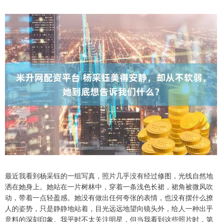
最近我看到杨采钰的一组写真，照片几乎没有经过修图，光线自然地
洒在她身上。她站在一片树林中，穿着一条浅色长裙，裙角被微风吹
动，带着一点轻盈感。她没有做出任何夸张的表情，也没有摆什么撩
人的姿势，只是静静地站着，目光远远地望向镜头外，给人一种出乎
意料的深刻印象。我平时不太关注明星，但当我看到这些照片时，第