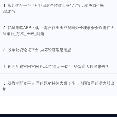
​富邦优配平台 7月17日聚合转债上涨1.17%，转股溢价率
1
32.31%
​亿融策略APP下载 上海合作组织成员国外长理事会会议将在天
2
津举行_苏杰_王毅_问题
​股票配资论坛平台 为坏经济消息感恩
3
​创同配资官网官网 巴菲特“最后一课”，给普通人哪些忠告？
4
​双盈宝配资平台 重组题材持续火爆！小市值国资重组潜力股出
5
炉