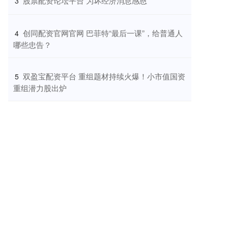
​股票配资论坛平台 为坏经济消息感恩
3
​创同配资官网官网 巴菲特“最后一课”，给普通人
4
哪些忠告？
​双盈宝配资平台 重组题材持续火爆！小市值国资
5
重组潜力股出炉