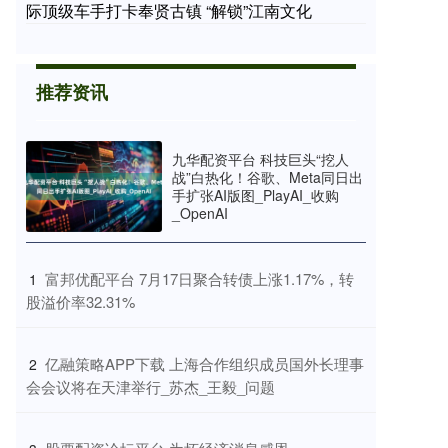
际顶级车手打卡奉贤古镇 “解锁”江南文化
推荐资讯
九华配资平台 科技巨头“挖人
战”白热化！谷歌、Meta同日出
手扩张AI版图_PlayAI_收购
_OpenAI
​富邦优配平台 7月17日聚合转债上涨1.17%，转
1
股溢价率32.31%
​亿融策略APP下载 上海合作组织成员国外长理事
2
会会议将在天津举行_苏杰_王毅_问题